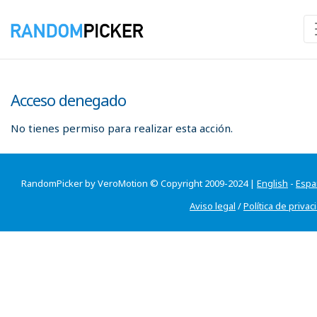
Acceso denegado
No tienes permiso para realizar esta acción.
RandomPicker by VeroMotion © Copyright 2009-2024 |
English
-
Espa
Aviso legal
/
Política de privac