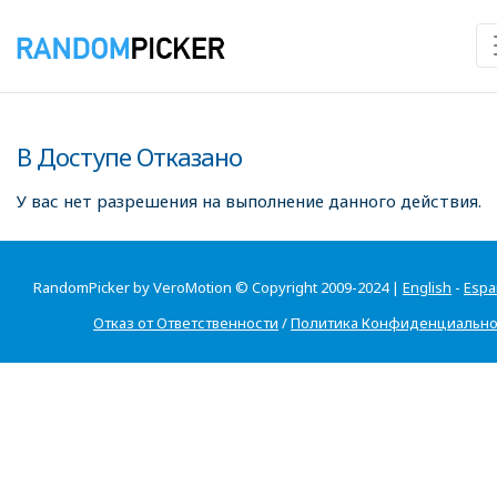
В Доступе Отказано
У вас нет разрешения на выполнение данного действия.
RandomPicker by VeroMotion © Copyright 2009-2024 |
English
-
Espa
Отказ от Ответственности
/
Политика Конфиденциально