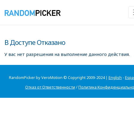
В Доступе Отказано
У вас нет разрешения на выполнение данного действия.
RandomPicker by VeroMotion © Copyright 2009-2024 |
English
-
Espa
Отказ от Ответственности
/
Политика Конфиденциально