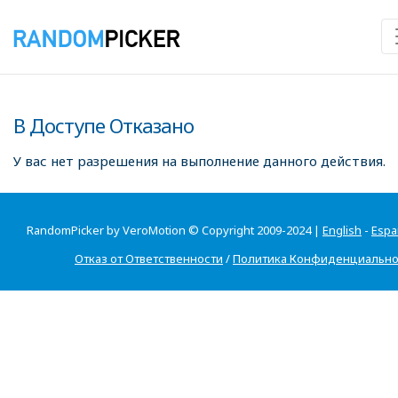
В Доступе Отказано
У вас нет разрешения на выполнение данного действия.
RandomPicker by VeroMotion © Copyright 2009-2024 |
English
-
Espa
Отказ от Ответственности
/
Политика Конфиденциально