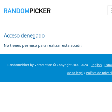
Acceso denegado
No tienes permiso para realizar esta acción.
RandomPicker by VeroMotion © Copyright 2009-2024 |
English
-
Espa
Aviso legal
/
Política de privac