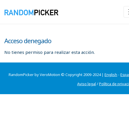
Acceso denegado
No tienes permiso para realizar esta acción.
RandomPicker by VeroMotion © Copyright 2009-2024 |
English
-
Espa
Aviso legal
/
Política de privac