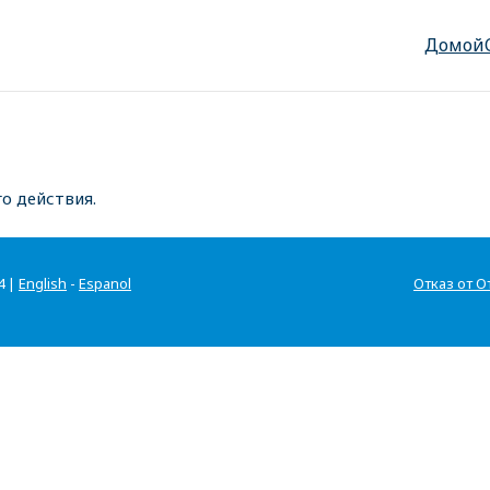
Домой
о действия.
4 |
English
-
Espanol
Отказ от О