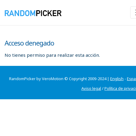
Acceso denegado
No tienes permiso para realizar esta acción.
RandomPicker by VeroMotion © Copyright 2009-2024 |
English
-
Espa
Aviso legal
/
Política de privac