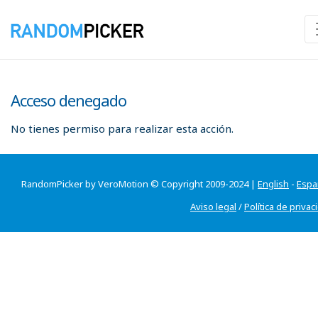
Acceso denegado
No tienes permiso para realizar esta acción.
RandomPicker by VeroMotion © Copyright 2009-2024 |
English
-
Espa
Aviso legal
/
Política de privac