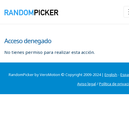
Acceso denegado
No tienes permiso para realizar esta acción.
RandomPicker by VeroMotion © Copyright 2009-2024 |
English
-
Espa
Aviso legal
/
Política de privac