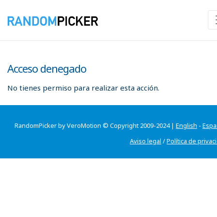
Acceso denegado
No tienes permiso para realizar esta acción.
RandomPicker by VeroMotion © Copyright 2009-2024 |
English
-
Espa
Aviso legal
/
Política de privac