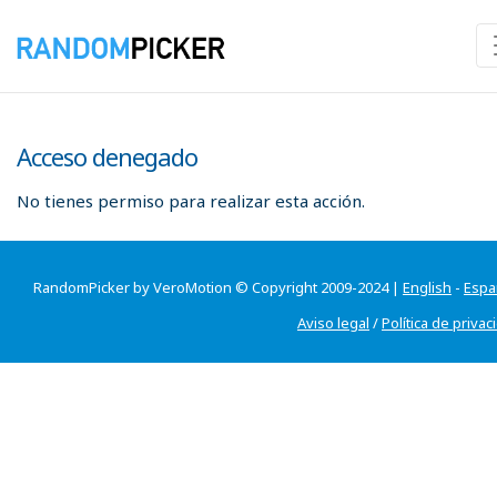
Acceso denegado
No tienes permiso para realizar esta acción.
RandomPicker by VeroMotion © Copyright 2009-2024 |
English
-
Espa
Aviso legal
/
Política de privac