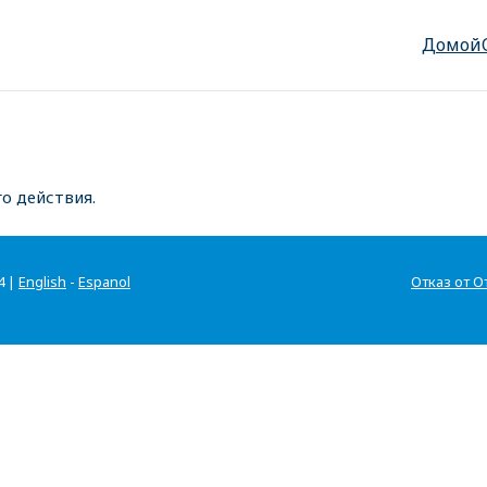
Домой
о действия.
4 |
English
-
Espanol
Отказ от О