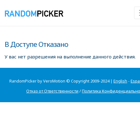
В Доступе Отказано
У вас нет разрешения на выполнение данного действия.
RandomPicker by VeroMotion © Copyright 2009-2024 |
English
-
Espa
Отказ от Ответственности
/
Политика Конфиденциально