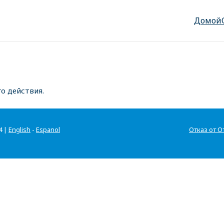
Домой
о действия.
4 |
English
-
Espanol
Отказ от О