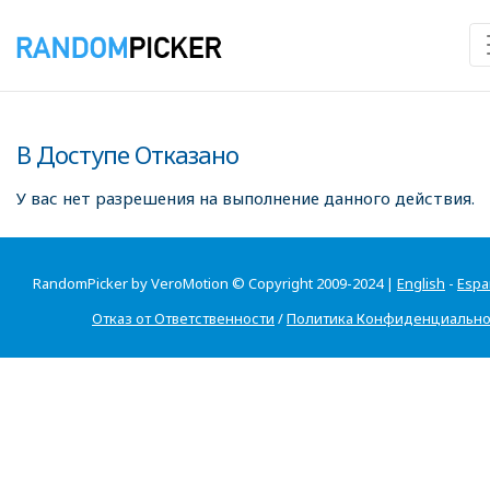
В Доступе Отказано
У вас нет разрешения на выполнение данного действия.
RandomPicker by VeroMotion © Copyright 2009-2024 |
English
-
Espa
Отказ от Ответственности
/
Политика Конфиденциально