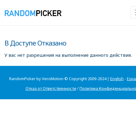
В Доступе Отказано
У вас нет разрешения на выполнение данного действия.
RandomPicker by VeroMotion © Copyright 2009-2024 |
English
-
Espa
Отказ от Ответственности
/
Политика Конфиденциально