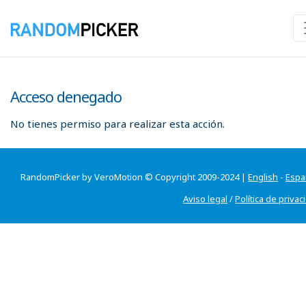
Acceso denegado
No tienes permiso para realizar esta acción.
RandomPicker by VeroMotion © Copyright 2009-2024 |
English
-
Espa
Aviso legal
/
Política de privac