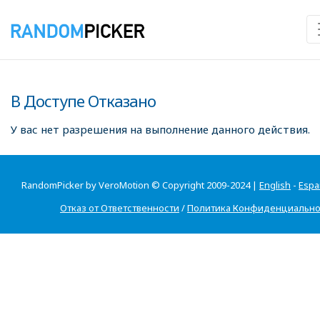
В Доступе Отказано
У вас нет разрешения на выполнение данного действия.
RandomPicker by VeroMotion © Copyright 2009-2024 |
English
-
Espa
Отказ от Ответственности
/
Политика Конфиденциально