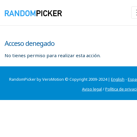
Acceso denegado
No tienes permiso para realizar esta acción.
RandomPicker by VeroMotion © Copyright 2009-2024 |
English
-
Espa
Aviso legal
/
Política de privac