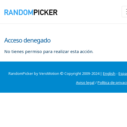
Acceso denegado
No tienes permiso para realizar esta acción.
RandomPicker by VeroMotion © Copyright 2009-2024 |
English
-
Espa
Aviso legal
/
Política de privac