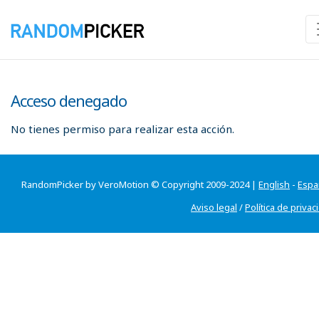
Acceso denegado
No tienes permiso para realizar esta acción.
RandomPicker by VeroMotion © Copyright 2009-2024 |
English
-
Espa
Aviso legal
/
Política de privac