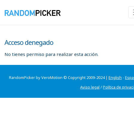
Acceso denegado
No tienes permiso para realizar esta acción.
RandomPicker by VeroMotion © Copyright 2009-2024 |
English
-
Espa
Aviso legal
/
Política de privac