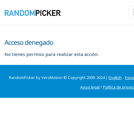
Acceso denegado
No tienes permiso para realizar esta acción.
RandomPicker by VeroMotion © Copyright 2009-2024 |
English
-
Espa
Aviso legal
/
Política de privac