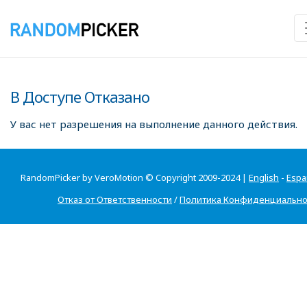
В Доступе Отказано
У вас нет разрешения на выполнение данного действия.
RandomPicker by VeroMotion © Copyright 2009-2024 |
English
-
Espa
Отказ от Ответственности
/
Политика Конфиденциально