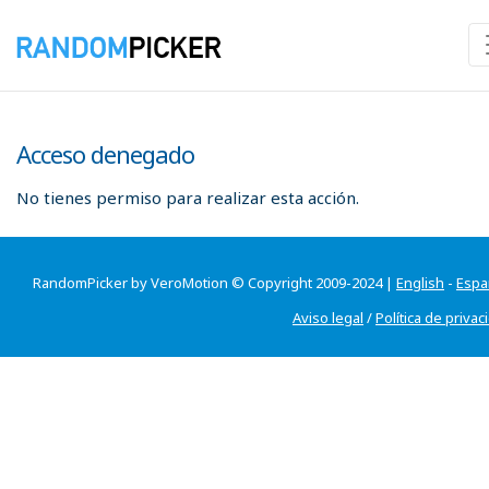
Acceso denegado
No tienes permiso para realizar esta acción.
RandomPicker by VeroMotion © Copyright 2009-2024 |
English
-
Espa
Aviso legal
/
Política de privac