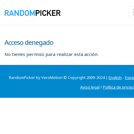
Acceso denegado
No tienes permiso para realizar esta acción.
RandomPicker by VeroMotion © Copyright 2009-2024 |
English
-
Espa
Aviso legal
/
Política de privac