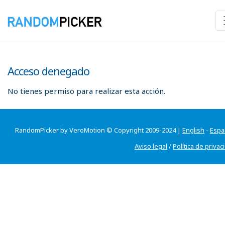
Acceso denegado
No tienes permiso para realizar esta acción.
RandomPicker by VeroMotion © Copyright 2009-2024 |
English
-
Espa
Aviso legal
/
Política de privac