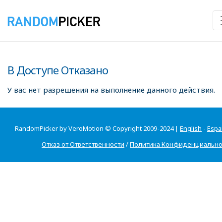
В Доступе Отказано
У вас нет разрешения на выполнение данного действия.
RandomPicker by VeroMotion © Copyright 2009-2024 |
English
-
Espa
Отказ от Ответственности
/
Политика Конфиденциально