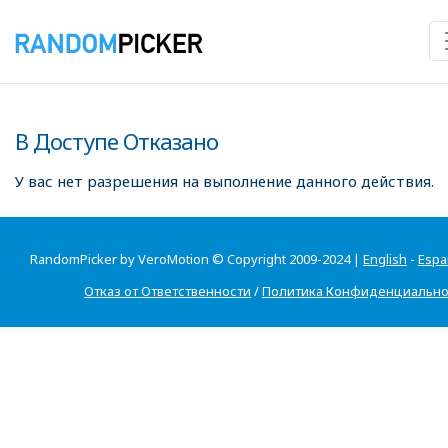
В Доступе Отказано
У вас нет разрешения на выполнение данного действия.
RandomPicker by VeroMotion © Copyright 2009-2024 |
English
-
Espa
Отказ от Ответственности
/
Политика Конфиденциально