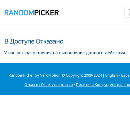
В Доступе Отказано
У вас нет разрешения на выполнение данного действия.
RandomPicker by VeroMotion © Copyright 2009-2024 |
English
-
Espa
Отказ от Ответственности
/
Политика Конфиденциально