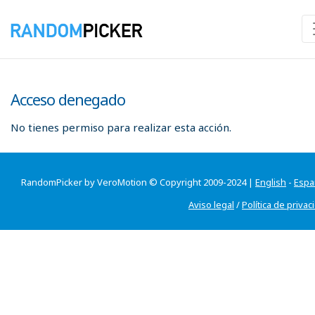
Acceso denegado
No tienes permiso para realizar esta acción.
RandomPicker by VeroMotion © Copyright 2009-2024 |
English
-
Espa
Aviso legal
/
Política de privac