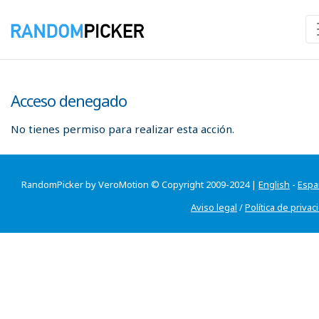
Acceso denegado
No tienes permiso para realizar esta acción.
RandomPicker by VeroMotion © Copyright 2009-2024 |
English
-
Espa
Aviso legal
/
Política de privac