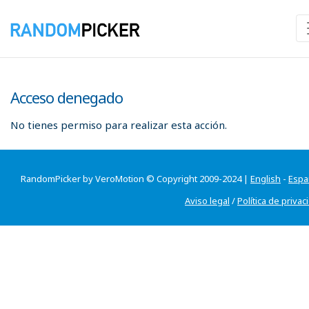
Acceso denegado
No tienes permiso para realizar esta acción.
RandomPicker by VeroMotion © Copyright 2009-2024 |
English
-
Espa
Aviso legal
/
Política de privac